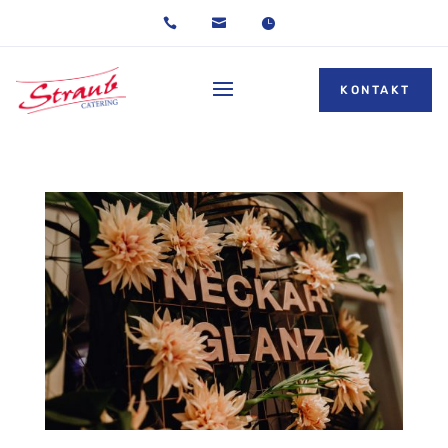



KONTAKT